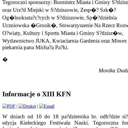
Tegoroczni sponsorzy: Burmistrz Miasta i Gminy S?dzi
oraz Urz?d Miejski w S?dziszowie, Zesp�? Szk�?
Og�lnokszta?c?cych w S?dziszowie, Sp�?dzielnia
Uczniowska �Grosik�, Stowarzyszenie Na Rzecz Roz
O?wiaty, Kultury i Sportu Miasta i Gminy S?dzisz�w,
Wydawnictwo JUKA, Kwiaciarnia Gardenia oraz Miwe
piekarnia pana Micha?a Pa?ki.
�
Monika Dudz
Informacje o XIII KFN
|
|
W dniach od 10 do 18 pa?dziernika br. odb?dzie si?
edycja Kieleckiego Festiwalu Nauki. Tegoroczna fo