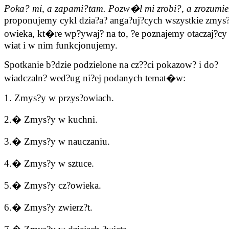
Poka? mi, a zapami?tam. Pozw�l mi zrobi?, a zrozum
proponujemy cykl dzia?a? anga?uj?cych wszystkie zmys?
owieka, kt�re wp?ywaj? na to, ?e poznajemy otaczaj?cy 
wiat i w nim funkcjonujemy.
Spotkanie b?dzie podzielone na cz??ci pokazow? i do?
wiadczaln? wed?ug ni?ej podanych temat�w:
1. Zmys?y w przys?owiach.
2.� Zmys?y w kuchni.
3.� Zmys?y w nauczaniu.
4.� Zmys?y w sztuce.
5.� Zmys?y cz?owieka.
6.� Zmys?y zwierz?t.