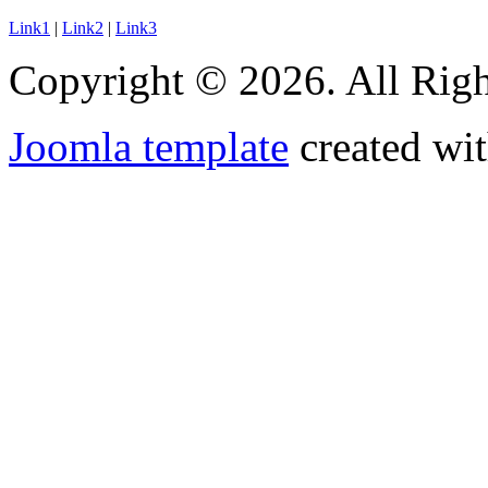
Link1
|
Link2
|
Link3
Copyright © 2026. All Righ
Joomla template
created wit