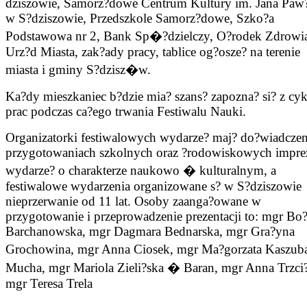
dziszowie, Samorz?dowe Centrum Kultury im. Jana Paw?
w S?dziszowie, Przedszkole Samorz?dowe, Szko?a
Podstawowa nr 2, Bank Sp�?dzielczy, O?rodek Zdrowi
Urz?d Miasta, zak?ady pracy, tablice og?osze? na terenie
miasta i gminy S?dzisz�w.
Ka?dy mieszkaniec b?dzie mia? szans? zapozna? si? z cy
prac podczas ca?ego trwania Festiwalu Nauki.
Organizatorki festiwalowych wydarze? maj? do?wiadcze
przygotowaniach szkolnych oraz ?rodowiskowych imprez
wydarze? o charakterze naukowo � kulturalnym, a
festiwalowe wydarzenia organizowane s? w S?dziszowie
nieprzerwanie od 11 lat. Osoby zaanga?owane w
przygotowanie i przeprowadzenie prezentacji to: mgr Bo
Barchanowska, mgr Dagmara Bednarska, mgr Gra?yna
Grochowina, mgr Anna Ciosek, mgr Ma?gorzata Kaszu
Mucha, mgr Mariola Zieli?ska � Baran, mgr Anna Trzci?
mgr Teresa Trela