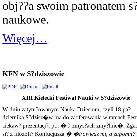
obj??a swoim patronatem s
naukowe.
Więcej…
KFN w S?dziszowie
|
|
XIII Kielecki Festiwal Nauki w S?dziszowie
W dniu zatytu?owanym Nauka Dzieciom, czyli 18 pa?
dziernika S?dzisz�w ma do zaoferowania w ramach Fest
ciekaw? prezentacj?, pt.: �O zmys?ach zmy?lnie�. Zga
si? z filozofi? Konfucjusza
� �Powiedz mi, a zapomn?.