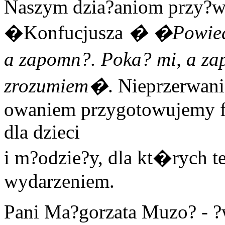
Naszym dzia?aniom przy?w
�Konfucjusza
� �Powied
a zapomn?. Poka? mi, a za
zrozumiem�
. Nieprzerwani
owaniem przygotowujemy fe
dla dzieci
i m?odzie?y, dla kt�rych t
wydarzeniem.
Pani Ma?gorzata Muzo? - ?