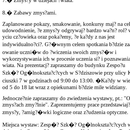
7.� Zmys?y w dziejach ?wiata.
8.� Zabawy zmys?ami.
Zaplanowane pokazy, smakowanie, konkursy maj? na ce
udowodnienie, ?e zmys?y odgrywaj? bardzo wa?n? rol? 
yciu cz?owieka oraz poka?emy, ?e ka?dy z nas jest
indywidualno?ci?. G?�wnym celem spotkania b?dzie za
owanie uczni�w do ?wiczenia swoich zmys?�w i
wykorzystywania ich w procesie uczenia si? i poznawania
wiata. Na prezentacj? zapraszamy do budynku Zespo?u
Szk�? Og�lnokszta?c?cych w S?dziszowie przy ulicy 
ciuszki 7 w godzinach od 9:00 do 13:00. �Ka?dy w wi
od 5 do 18 lat wraz z opiekunami b?dzie mile widziany.
Jednocze?nie zapraszamy do zwiedzenia wystawy, pt.: "
zmys?ach zmy?lnie". Zaprezentujemy prace przedstawiaj?
zmys?y, ?amig?�wki logiczne oraz z?udzenia optyczne.
Miejsca wystaw: Zesp�? Szk�? Og�lnokszta?c?cych 