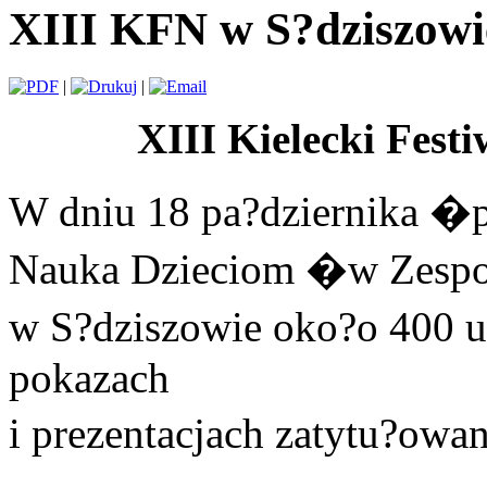
XIII KFN w S?dziszowi
|
|
XIII Kielecki Fest
W dniu 18 pa?dziernika 
Nauka Dzieciom �w Zespo
w S?dziszowie oko?o 400 
pokazach
i prezentacjach zatytu?o