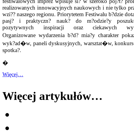
festiwalowych imprez wpisuje si? w szeroko poj?t? pr
realizowanych innowacyjnych naukowych i nie tylko pr
wzi?? naszego regionu. Priorytetem Festiwalu b?dzie dota
pasj? i praktyczn? nauk? do m?odzie?y poszuku
pozytywnych inspiracji oraz ciekawych wyz
Organizowane wydarzenia b?d? mia?y charakter pok
wyk?ad�w, paneli dyskusyjnych, warsztat�w, konkur
spotka?.
�
Więcej…
Więcej artykułów…