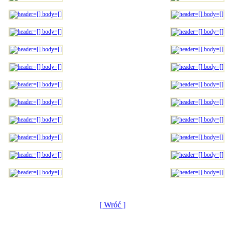
[ Wróć ]