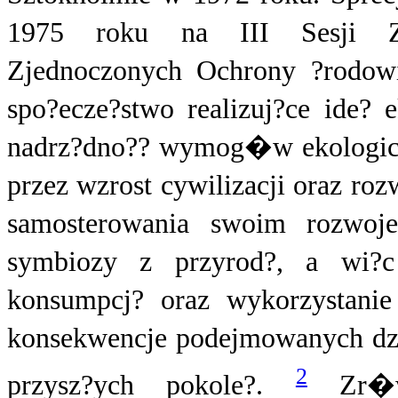
1975 roku na III Sesji Z
Zjednoczonych Ochrony ?rodowis
spo?ecze?stwo realizuj?ce ide?
nadrz?dno?? wymog�w ekologic
przez wzrost cywilizacji oraz ro
samosterowania swoim rozwoj
symbiozy z przyrod?, a wi?c 
konsumpcj? oraz wykorzystani
konsekwencje podejmowanych dzia
2
przysz?ych pokole?.
Zr�w