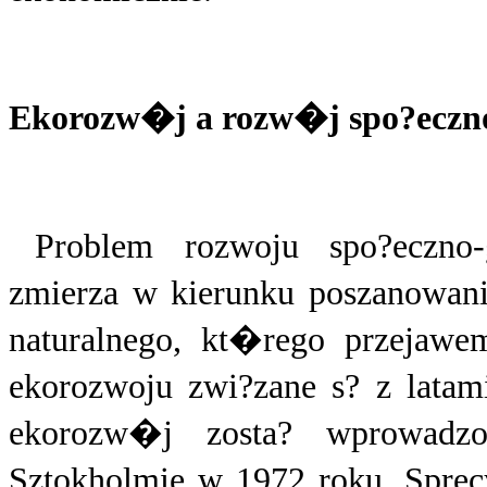
Ekorozw�j a rozw�j spo?eczno
Problem rozwoju spo?eczno
zmierza w kierunku poszanowan
naturalnego, kt�rego przejawem
ekorozwoju zwi?zane s? z latam
ekorozw�j zosta? wprowadz
Sztokholmie w 1972 roku. Sprec