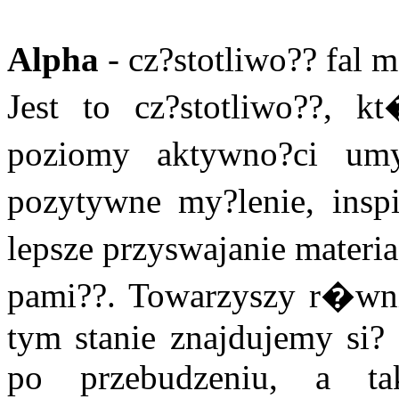
Alpha
- cz?stotliwo?? fal
Jest to cz?stotliwo??, k
poziomy aktywno?ci umy
pozytywne my?lenie, inspi
lepsze przyswajanie materi
pami??. Towarzyszy r�wni
tym stanie znajdujemy si? 
po przebudzeniu, a t