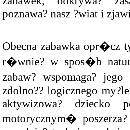
zabawek, odkrywa? zasa
poznawa? nasz ?wiat i zjaw
Obecna zabawka opr�cz typ
r�wnie? w spos�b natur
zabaw? wspomaga? jego r
zdolno?? logicznego my?len
aktywizowa? dziecko 
motorycznym� poszerza? 