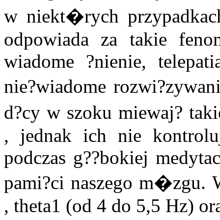
w niekt�rych przypadkach
odpowiada za takie fenom
wiadome ?nienie, telepati
nie?wiadome rozwi?zywani
d?cy w szoku miewaj? tak
, jednak ich nie kontrolu
podczas g??bokiej medytac
pami?ci naszego m�zgu. 
, theta1 (od 4 do 5,5 Hz) or