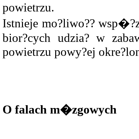
powietrzu.
Istnieje mo?liwo?? wsp�?
bior?cych udzia? w zaba
powietrzu powy?ej okre?lo
O falach m�zgowych