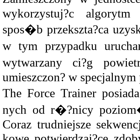
wykorzystuj?c algoryt
spos�b przekszta?ca uzyska
w tym przypadku urucham
wytwarzany ci?g powie
umieszczon? w specjalnym 
The Force Trainer posiad
nych od r�?nicy pozio
Coraz trudniejsze sekwenc
kowe potwierdzaj?ce zdoby