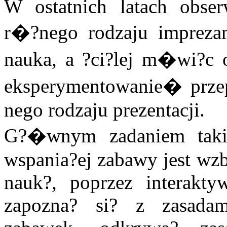
W ostatnich latach obser
r�?nego rodzaju imprezam
nauka, a ?ci?lej m�wi?c o
eksperymentowanie� prze
nego rodzaju prezentacji.
G?�wnym zadaniem taki
wspania?ej zabawy jest wzb
nauk?, poprzez interakt
zapozna? si? z zasadam