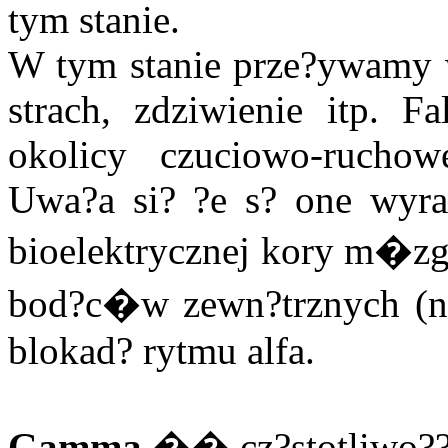
tym stanie.
W tym stanie prze?ywamy w
strach, zdziwienie itp. F
okolicy czuciowo-ruchowe
Uwa?a si? ?e s? one wyra
bioelektrycznej kory m�zg
bod?c�w zewn?trznych (np
blokad? rytmu alfa.
Gamma
�� cz?stotliwo??