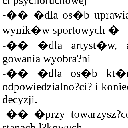
ci psychoruchowej
-�� �dla os�b uprawiaj?
wynik�w sportowych �
-�� �dla artyst�w, a
gowania wyobra?ni
-�� �dla os�b kt�ryc
odpowiedzialno?ci? i koni
decyzji.
-�� �przy towarzysz?cej
stanach l?kowych