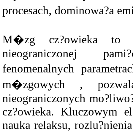
procesach, dominowa?a e
M�zg cz?owieka to fa
nieograniczonej pami
fenomenalnych parametra
m�zgowych , pozwala
nieograniczonych mo?liwo
cz?owieka. Kluczowym ele
nauka relaksu, rozlu?nieni