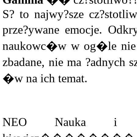
S? to najwy?sze cz?stotliw
prze?ywane emocje. Odkry
naukowc�w w og�le nie 
zbadane, nie ma ?adnych s
�w na ich temat.
NEO Nauka i Te