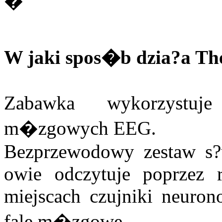
�
W jaki spos�b dzia?a The
Zabawka wykorzystuje
m�zgowych EEG.
Bezprzewodowy zestaw s
owie odczytuje poprzez 
miejscach czujniki neuro
fale m�zgowe.