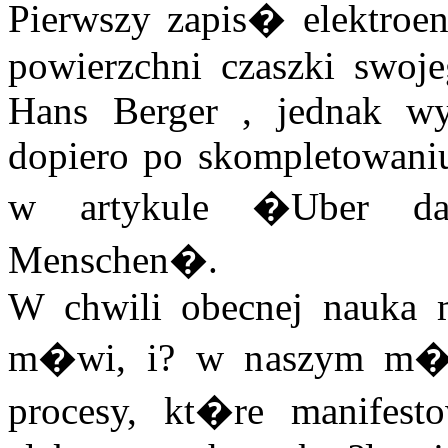
Pierwszy zapis� elektroen
powierzchni czaszki swoj
Hans Berger , jednak wy
dopiero po skompletowani
w artykule �Uber das
Menschen�.
W chwili obecnej nauka m
m�wi, i? w naszym m�zg
procesy, kt�re manifes