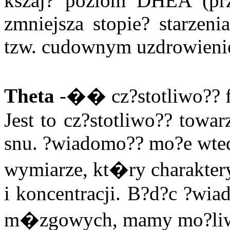
kszaj? poziom DHEA (prze
zmniejsza stopie? starzeni
tzw. cudownym uzdrowieni
Theta
-�� cz?stotliwo?? 
Jest to cz?stotliwo?? towa
snu. ?wiadomo?? mo?e wte
wymiarze, kt�ry charakter
i koncentracji. B?d?c ?wia
m�zgowych, mamy mo?liwo?