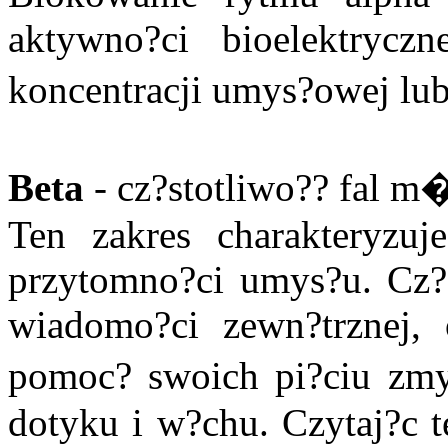
aktywno?ci bioelektryc
koncentracji umys?owej lu
Beta
- cz?stotliwo?? fal 
Ten zakres charakteryzuj
przytomno?ci umys?u. Cz?
wiadomo?ci zewn?trznej, 
pomoc? swoich pi?ciu zm
dotyku i w?chu. Czytaj?c t