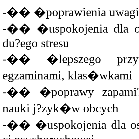
-�� �poprawienia uwagi i
-�� �uspokojenia dla o
du?ego stresu
-�� �lepszego przys
egzaminami, klas�wkami
-�� �poprawy zapami?t
nauki j?zyk�w obcych
-�� �uspokojenia dla o