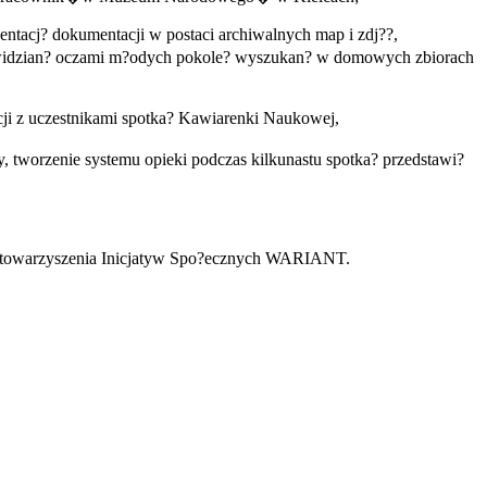
tacj? dokumentacji w postaci archiwalnych map i zdj??,
 widzian? oczami m?odych pokole? wyszukan? w domowych zbiorach
cji z uczestnikami spotka? Kawiarenki Naukowej,
worzenie systemu opieki podczas kilkunastu spotka? przedstawi?
ie Stowarzyszenia Inicjatyw Spo?ecznych WARIANT.