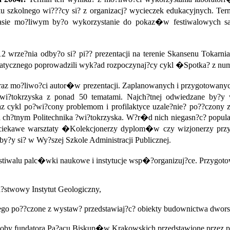
oku szkolnego wi???cy si? z organizacj? wycieczek edukacyjnych. T
zasie mo?liwym by?o wykorzystanie do pokaz�w festiwalowych s
2 wrze?nia odby?o si? pi?? prezentacji na terenie Skansenu Tokarn
atycznego poprowadzili wyk?ad rozpoczynaj?cy cykl �Spotka? z n
oraz mo?liwo?ci autor�w prezentacji. Zaplanowanych i przygotowanych
?tokrzyska z ponad 50 tematami. Najch?tnej odwiedzane by?y war
raz cykl po?wi?cony problemom i profilaktyce uzale?nie? po??czony 
ch?tnym Politechnika ?wi?tokrzyska. W?r�d nich niegasn?c? popularno
 ciekawe warsztaty �Kolekcjonerzy dyplom�w czy wizjonerzy przys
y?y si? w Wy?szej Szkole Administracji Publicznej.
tiwalu palc�wki naukowe i instytucje wsp�?organizuj?ce. Przygotowa
stwowy Instytut Geologiczny,
ego po??czone z wystaw? przedstawiaj?c? obiekty budownictwa dwo
, osoby fundatora Pa?acu Biskup�w Krakowskich przedstawione pr