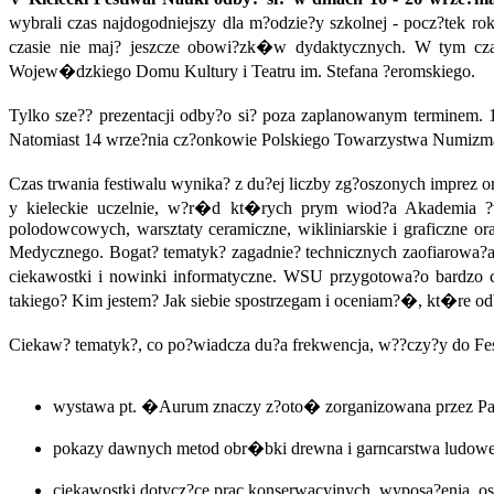
wybrali czas najdogodniejszy dla m?odzie?y szkolnej - pocz?tek r
czasie nie maj? jeszcze obowi?zk�w dydaktycznych. W tym c
Wojew�dzkiego Domu Kultury i Teatru im. Stefana ?eromskiego.
Tylko sze?? prezentacji odby?o si? poza zaplanowanym terminem. 1
Natomiast 14 wrze?nia cz?onkowie Polskiego Towarzystwa Numizm
Czas trwania festiwalu wynika? z du?ej liczby zg?oszonych imprez 
y kieleckie uczelnie, w?r�d kt�rych prym wiod?a Akademia ?wi
polodowcowych, warsztaty ceramiczne, wikliniarskie i graficzne o
Medycznego. Bogat? tematyk? zagadnie? technicznych zaofiarowa?a 
ciekawostki i nowinki informatyczne. WSU przygotowa?o bardzo
takiego? Kim jestem? Jak siebie spostrzegam i oceniam?�, kt�re odb
Ciekaw? tematyk?, co po?wiadcza du?a frekwencja, w??czy?y do Fes
wystawa pt. �Aurum znaczy z?oto� zorganizowana przez Pa?
pokazy dawnych metod obr�bki drewna i garncarstwa ludow
ciekawostki dotycz?ce prac konserwacyjnych, wyposa?enia