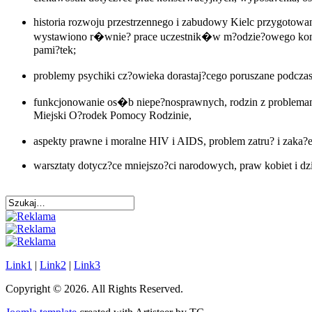
historia rozwoju przestrzennego i zabudowy Kielc przygotow
wystawiono r�wnie? prace uczestnik�w m?odzie?owego konku
pami?tek;
problemy psychiki cz?owieka dorastaj?cego poruszane podczas
funkcjonowanie os�b niepe?nosprawnych, rodzin z problemami
Miejski O?rodek Pomocy Rodzinie,
aspekty prawne i moralne HIV i AIDS, problem zatru? i zaka
warsztaty dotycz?ce mniejszo?ci narodowych, praw kobiet i d
Link1
|
Link2
|
Link3
Copyright © 2026. All Rights Reserved.