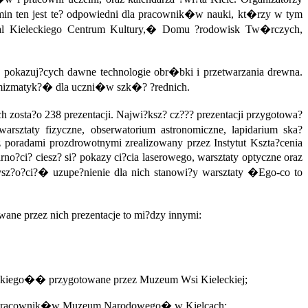
ermin ten jest te? odpowiedni dla pracownik�w nauki, kt�rzy w tym
al Kieleckiego Centrum Kultury,� Domu ?rodowisk Tw�rczych,
ia pokazuj?cych dawne technologie obr�bki i przetwarzania drewna.
umizmatyk?� dla uczni�w szk�? ?rednich.
 zosta?o 238 prezentacji. Najwi?ksz? cz??? prezentacji przygotowa?
sztaty fizyczne, obserwatorium astronomiczne, lapidarium ska?
z poradami prozdrowotnymi zrealizowany przez Instytut Kszta?cenia
?ci? ciesz? si? pokazy ci?cia laserowego, warsztaty optyczne oraz
z?o?ci?� uzupe?nienie dla nich stanowi?y warsztaty �Ego-co to
ne przez nich prezentacje to mi?dzy innymi:
rskiego�� przygotowane przez Muzeum Wsi Kieleckiej;
zez pracownik�w Muzeum Narodowego� w Kielcach;