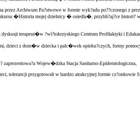
ana przez Archiwum Pa?stwowe w formie wyk?adu po??czonego z prezen
rsu �Historia mojej dzielnicy � osiedla�, przybli?aj?ce histori?
 dyskusji terapeut�w ?wi?tokrzyskiego Centrum Profilaktyki i Eduka
, dzieci z dom�w dziecka i palc�wek opieku?czych, formy pomocy, t
?e? zaprezentowa?a Wojew�dzka Stacja Sanitarno-Epidemiologiczna,
zieci, tolerancji przygotowali w bardzo atrakcyjnej formie cz?onkow