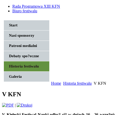
Rada Programowa XIII KFN
Biuro festiwalu
Start
Nasi sponsorzy
Patroni medialni
Debaty spo?eczne
Historia festiwalu
Galeria
Home
Historia festiwalu
V KFN
V KFN
|
V Kielecki Festiwal Nauki odby? si? w dniach 16 - 26 wrze?nia